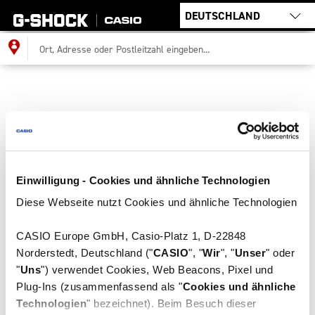
G-
SHOCK
Händlersuche
Ort,
Adresse
oder
Postleitzahl
eingeben...:
Einwilligung - Cookies und ähnliche Technologien
Diese Webseite nutzt Cookies und ähnliche Technologien
CASIO Europe GmbH, Casio-Platz 1, D-22848
Norderstedt, Deutschland ("
CASIO
", "
Wir
", "
Unser
" oder
"
Uns
") verwendet Cookies, Web Beacons, Pixel und
Plug-Ins (zusammenfassend als "
Cookies und ähnliche
Technologien
" bezeichnet). Beim Besuch dieser